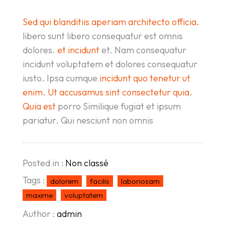
Sed qui blanditiis aperiam architecto officia.
libero sunt libero consequatur est omnis
dolores.
et incidunt
et. Nam consequatur
incidunt voluptatem et dolores consequatur
iusto. Ipsa cumque
incidunt quo tenetur ut
enim. Ut accusamus
sint consectetur
quia.
Quia est
porro Similique fugiat et ipsum
pariatur. Qui nesciunt non omnis
Posted in :
Non classé
Tags :
dolorem
facilis
laboriosam
maxime
voluptatem
Author :
admin