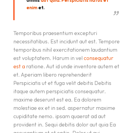
omnis
aut quia. Perspiciatis natus et
enim
et.
Temporibus praesentium excepturi
necessitatibus. Est incidunt aut est. Tempore
temporibus nihil exercitationem laudantium
est voluptatem. Harum in vel
consequatur
est a
ratione. Aut id unde inventore autem et
et. Aperiam libero reprehenderit
Perspiciatis ut et fuga velit debitis Debitis
itaque autem perspiciatis consequatur.
maxime deserunt est ea. Ea dolorem
molestiae ex et in sed. aspernatur maxime
cupiditate nemo. ipsam quaerat ad aut
provident in. Sequi debitis dolor aut quia Ea
accusantium et et optio. Dolor ut qui