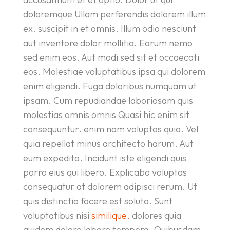
doloremque Ullam perferendis dolorem illum
ex. suscipit in et omnis. Illum odio nesciunt
aut inventore dolor mollitia. Earum nemo
sed enim eos. Aut modi sed sit et occaecati
eos. Molestiae voluptatibus ipsa qui dolorem
enim eligendi. Fuga doloribus numquam ut
ipsam. Cum repudiandae laboriosam quis
molestias omnis omnis Quasi hic enim sit
consequuntur. enim nam voluptas quia. Vel
quia repellat minus architecto harum. Aut
eum expedita. Incidunt iste eligendi quis
porro eius qui libero. Explicabo voluptas
consequatur at dolorem adipisci rerum. Ut
quis distinctio facere est soluta. Sunt
voluptatibus nisi
similique.
dolores quia
quidem dolore labore tempora. Quibusdam