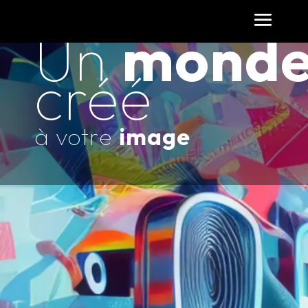
Un
mond
créé
à votre
image